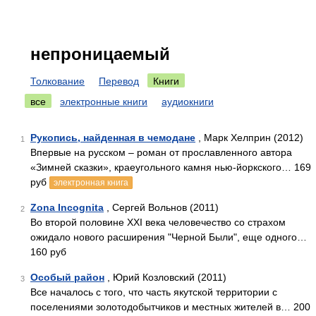
непроницаемый
Толкование
Перевод
Книги
все
электронные книги
аудиокниги
Рукопись, найденная в чемодане
, Марк Хелприн (2012)
1
Впервые на русском – роман от прославленного автора
«Зимней сказки», краеугольного камня нью-йоркского… 169
руб
электронная книга
Zona Incognita
, Сергей Вольнов (2011)
2
Во второй половине XXI века человечество со страхом
ожидало нового расширения "Черной Были", еще одного…
160 руб
Особый район
, Юрий Козловский (2011)
3
Все началось с того, что часть якутской территории с
поселениями золотодобытчиков и местных жителей в… 200