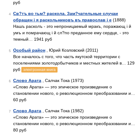
руб
Св?тъ во тьм? раскола. Зам?чательные случаи
4
обращен i я раскольниковъ въ православ i е
(1888)
Нашъ расколъ - это непроницаемый мракъ, поражающ i й
умъ и помрачающ i й сл?по преданное ему сердце, - это
темный… 1941 руб
Особый район
, Юрий Козловский (2011)
5
Все началось с того, что часть якутской территории с
поселениями золотодобытчиков и местных жителей в… 129
руб
электронная книга
Слово Арата
, Салчак Тока (1973)
6
«Слово Арата» — это эпическое произведение о
становлении нового, о революционном преобразовании и…
60 руб
Слово Арата
, Салчак Тока (1982)
7
«Слово Арата» — это эпическое произведение о
становлении нового, о революционном преобразовании и…
80 руб