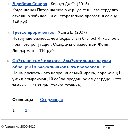
В дебрях Севера
, Кервуд Дж.О. (2015)
8
Когда щенок Питер шагнул в черную тень, его сердечко
отчаянно забилось, и он старательно проглотил слюну…
148 руб
Третье пророчество
, Ханга Е. (2007)
9
Нет лучше бизнеса, чем модельный бизнес! И главное в
нём - это репутация. Скандально известный Женя
Линдерман… 116 руб
Св?тъ во тьм? раскола. Зам?чательные случаи
10
обращен i я раскольниковъ въ православ i е
Нашъ расколъ - это непроницаемый мракъ, поражающ i й
умъ и помрачающ i й сл?по преданное ему сердце, - это
темный… 2184 грн (только Украина)
Страницы
Следующая
→
1
2
© Академик, 2000-2026
18+